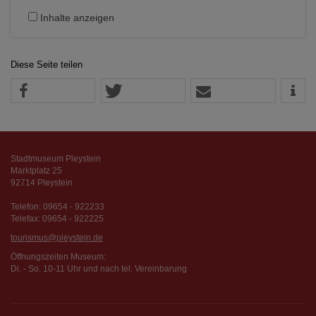
Inhalte anzeigen
Diese Seite teilen
Stadtmuseum Pleystein
Marktplatz 25
92714 Pleystein
Telefon: 09654 - 922233
Telefax: 09654 - 922225
tourismus@pleystein.de
Öffnungszeiten Museum:
Di. - So. 10-11 Uhr und nach tel. Vereinbarung