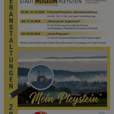
Diese Website nutzt Matomo Analytics für die Auswertung der
Seitenaufrufe als Statistik. Die hierdurch gespeicherten Daten werden
ausschließlich auf unseren eigenen Servern gespeichert. Eine
Übertragung an Dritte erfolgt nicht. Wir verwenden die Funktion
AnonymizeIP zur Anonymisierung Ihrer IP-Adresse, so dass diese gekürzt
wird und nicht mehr Ihrem Besuch auf unserer Internetseite zugeordnet
werden kann.
YouTube / Vimeo
Videos werden über die Plattformen YouTube oder Vimeo eingebunden.
Wir nutzen YouTube im erweiterten Datenschutzmodus. Dieser Modus
bewirkt laut YouTube, dass YouTube keine Informationen über die
Besucher auf dieser Website speichert, bevor diese sich das Video
ansehen.
Eingebundene Inhalte
Optional sind externe Inhalte auf den Seiten dieser Website
eingebunden. Das können Kartendienste wie z.B. Google Maps sein
oder auch Anwendungen einer externen Website.