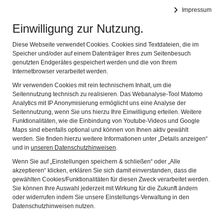
Impressum
Stadtmuseum Pleystein
Naviga
Einwilligung zur Nutzung.
Diese Webseite verwendet Cookies. Cookies sind Textdateien, die im
Speicher und/oder auf einem Datenträger Ihres zum Seitenbesuch
genutzten Endgerätes gespeichert werden und die von Ihrem
Internetbrowser verarbeitet werden.
Wir verwenden Cookies mit rein technischem Inhalt, um die
Herzlich willkommen im
Seitennutzung technisch zu realisieren. Das Webanalyse-Tool Matomo
Analytics mit IP Anonymisierung ermöglicht uns eine Analyse der
Stadtmuseum Pleystein
Seitennutzung, wenn Sie uns hierzu Ihre Einwilligung erteilen. Weitere
Funktionalitäten, wie die Einbindung von Youtube-Videos und Google
Maps sind ebenfalls optional und können von Ihnen aktiv gewählt
werden. Sie finden hierzu weitere Informationen unter „Details anzeigen“
Unser Museum bietet vielfältige Informationen über die
und in
unseren Datenschutzhinweisen
.
Geschichte Pleysteins, stellt das bürgerliche Leben vor
50 bis 100 Jahren dar und lässt es nachempfinden.
Wenn Sie auf „Einstellungen speichern & schließen“ oder „Alle
akzeptieren“ klicken, erklären Sie sich damit einverstanden, dass die
Der Bayerisch-Böhmische Geopark veranschaulicht die
gewählten Cookies/Funktionalitäten für diesen Zweck verarbeitet werden.
geologischen Besonderheiten Pleysteins sowie der
Sie können Ihre Auswahl jederzeit mit Wirkung für die Zukunft ändern
angrenzenden Region. In der Mineralogie werden
oder widerrufen indem Sie unsere Einstellungs-Verwaltung in den
insbesondere seltene Phosphatmineralien des
Datenschutzhinweisen nutzen.
Pegmatit- Stocks Pleystein-Hagendorf präsentiert.
Kulturelle Veranstaltungen, unterrichtsrelevante